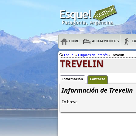
HOME
ALOJAMIENTOS
E
Esquel
»
Lugares de interés
»
Trevelin
TREVELIN
Información
Contacto
Información de Trevelin
En breve